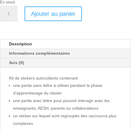
En stock
quantité
Ajouter au panier
de
KEYDYS
Mac
Anglophone
Description
Informations complémentaires
Avis (0)
Kit de stickers autocollants contenant
une partie sans lettre à utiliser pendant la phase
d’apprentissage du clavier
une partie avec lettre pour pouvoir interagir avec les
enseignants, AESH, parents ou collaborateurs
un sticker sur lequel sont regroupés des raccourcis plus
complexes