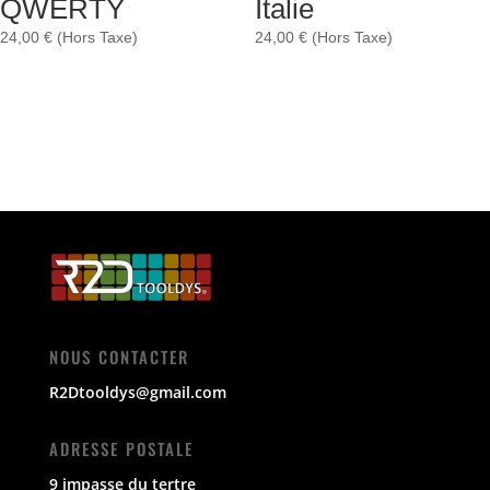
QWERTY
Italie
24,00
€
(Hors Taxe)
24,00
€
(Hors Taxe)
NOUS CONTACTER
R2Dtooldys@gmail.com
ADRESSE POSTALE
9 impasse du tertre