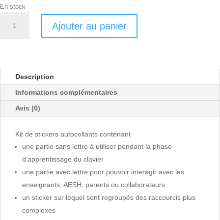
En stock
quantité
Ajouter au panier
de
KEYDYS
Mac
Italie
Description
Informations complémentaires
Avis (0)
Kit de stickers autocollants contenant
une partie sans lettre à utiliser pendant la phase
d’apprentissage du clavier
une partie avec lettre pour pouvoir interagir avec les
enseignants, AESH, parents ou collaborateurs
un sticker sur lequel sont regroupés des raccourcis plus
complexes